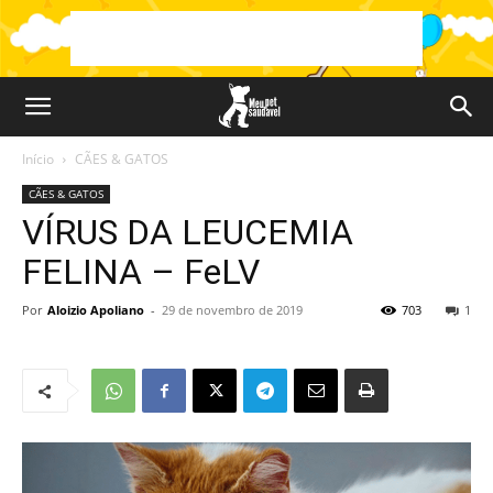
Início
CÃES & GATOS
CÃES & GATOS
VÍRUS DA LEUCEMIA
FELINA – FeLV
Por
Aloizio Apoliano
-
29 de novembro de 2019
703
1