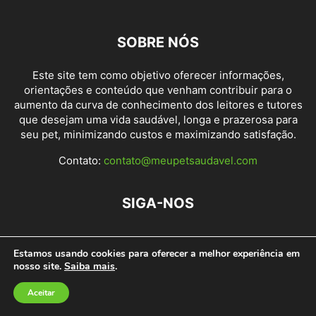
SOBRE NÓS
Este site tem como objetivo oferecer informações,
orientações e conteúdo que venham contribuir para o
aumento da curva de conhecimento dos leitores e tutores
que desejam uma vida saudável, longa e prazerosa para
seu pet, minimizando custos e maximizando satisfação.
Contato:
contato@meupetsaudavel.com
SIGA-NOS
Estamos usando cookies para oferecer a melhor experiência em
nosso site.
Saiba mais
.
Politica de privacidade
Fale conosco
Aceitar
© Meu Pet Saudável Copyright 2019. Todos os direitos