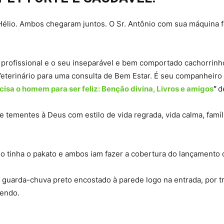
. Hélio. Ambos chegaram juntos. O Sr. Antônio com sua máquina 
ra profissional e o seu inseparável e bem comportado cachorrin
terinário para uma consulta de Bem Estar. É seu companheiro i
ecisa o homem para ser feliz: Benção divina, Livros e amigos
”
d
e tementes à Deus com estilo de vida regrada, vida calma, famíl
io tinha o pakato e ambos iam fazer a cobertura do lançamento 
o guarda-chuva preto encostado à parede logo na entrada, por 
cendo.