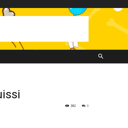
issi
382
0