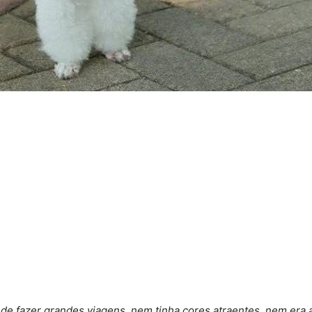
de fazer grandes viagens, nem tinha cores atraentes, nem era