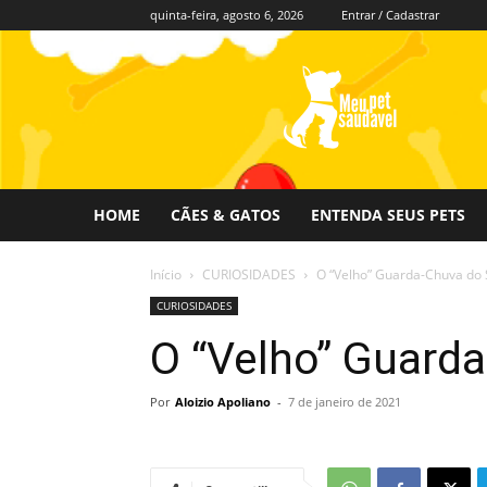
quinta-feira, agosto 6, 2026
Entrar / Cadastrar
Meu
Pet
Saudável
HOME
CÃES & GATOS
ENTENDA SEUS PETS
Início
CURIOSIDADES
O “Velho” Guarda-Chuva do S
CURIOSIDADES
O “Velho” Guarda
Por
Aloizio Apoliano
-
7 de janeiro de 2021